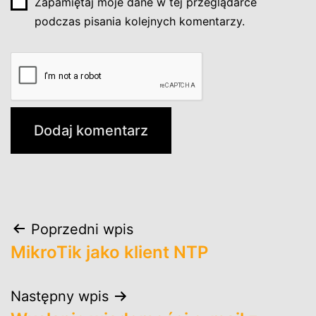
Zapamiętaj moje dane w tej przeglądarce
podczas pisania kolejnych komentarzy.
Nawigacja
Poprzedni wpis
MikroTik jako klient NTP
wpisu
Następny wpis