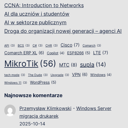
CCNA: Introduction to Networks
AI dla uczniów i studentów
AI w sektorze publicznym
Droga do organizacji nowej generacji – agenci AI
Cisco
(7)
API
(3)
BCS
(3)
C#
(3)
CHR
(3)
Comarch
(3)
LTE
(7)
Comarch ERP XL
(6)
ESP8266
(5)
Copilot
(4)
MikroTik
(56)
supla
(14)
MTC
(8)
VPN
(6)
Windows
(4)
tech mode
(3)
The Dude
(3)
Upgrade
(3)
WordPress
(5)
Windows 11
(3)
Najnowsze komentarze
Przemysław Klimkowski
-
Windows Server
migracja drukarek
2025-10-14