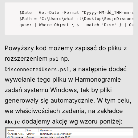
$Date = Get-Date -Format "Dyyyy-MM-dd_THH-mm-ss"
$Path = "C:\Users\what-it\Desktop\SesjeDisconnec
quser | Where-Object { $_ -match 'Disc' } | Out
Powyższy kod możemy zapisać do pliku z
rozszerzeniem
np.
ps1
, a następnie dodać
DisconnectedUsers.ps1
wywołanie tego pliku w Harmonogramie
zadań systemu Windows, tak by pliki
generowały się automatycznie. W tym celu,
we właściwościach zadania, na zakładce
dodajemy akcję wg wzoru poniżej:
Akcje