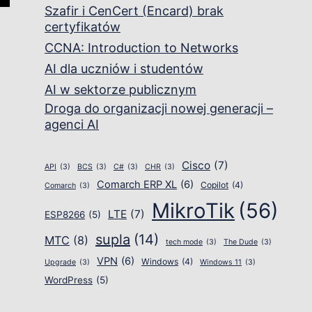
Szafir i CenCert (Encard) brak
certyfikatów
CCNA: Introduction to Networks
AI dla uczniów i studentów
AI w sektorze publicznym
Droga do organizacji nowej generacji –
agenci AI
Cisco
(7)
API
(3)
BCS
(3)
C#
(3)
CHR
(3)
Comarch ERP XL
(6)
Copilot
(4)
Comarch
(3)
MikroTik
(56)
LTE
(7)
ESP8266
(5)
supla
(14)
MTC
(8)
tech mode
(3)
The Dude
(3)
VPN
(6)
Windows
(4)
Upgrade
(3)
Windows 11
(3)
WordPress
(5)