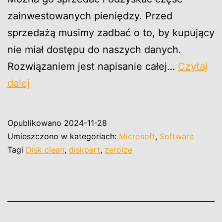
zainwestowanych pieniędzy. Przed
sprzedażą musimy zadbać o to, by kupujący
nie miał dostępu do naszych danych.
Rozwiązaniem jest napisanie całej…
Czytaj
Sprzedaż
dalej
używanego
dysku
Opublikowano
2024-11-28
–
Umieszczono w kategoriach:
Microsoft
,
Software
zerowanie
Tagi
Disk clean
,
diskpart
,
zeroize
danych