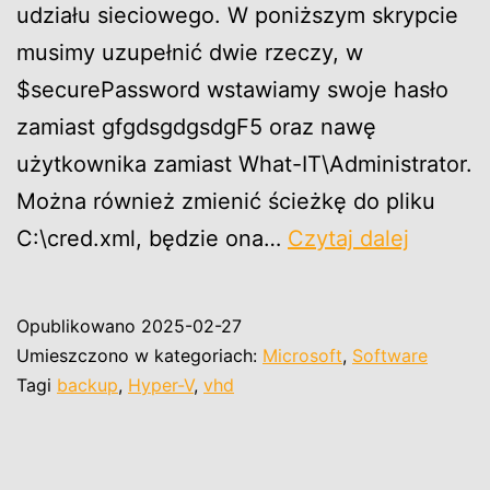
udziału sieciowego. W poniższym skrypcie
musimy uzupełnić dwie rzeczy, w
$securePassword wstawiamy swoje hasło
zamiast gfgdsgdgsdgF5 oraz nawę
użytkownika zamiast What-IT\Administrator.
Można również zmienić ścieżkę do pliku
Microso
C:\cred.xml, będzie ona…
Czytaj dalej
Hyper-
V
Opublikowano
2025-02-27
backup
Umieszczono w kategoriach:
Microsoft
,
Software
dysku
Tagi
backup
,
Hyper-V
,
vhd
maszyn
wirtualn