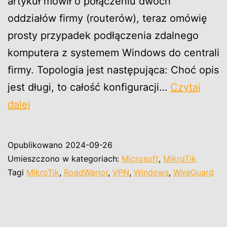
artykuł mówił o połączeniu dwóch
oddziałów firmy (routerów), teraz omówię
prosty przypadek podłączenia zdalnego
komputera z systemem Windows do centrali
firmy. Topologia jest następująca: Choć opis
jest długi, to całość konfiguracji…
Czytaj
MikroTik
dalej
jako
serwer
Opublikowano
2024-09-26
WireGuard
Umieszczono w kategoriach:
Microsoft
,
MikroTik
VPN
Tagi
MikroTik
,
RoadWarior
,
VPN
,
Windows
,
WireGuard
dla
klientów
Windows