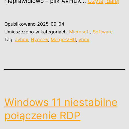
Hyp
nieprawidłowo – plik AVHDX…
Czytaj dalej
V
Ca
Opublikowano
2025-09-04
ch
Umieszczono w kategoriach:
Microsoft
,
Software
dis
Tagi
avhdx
,
Hyper-V
,
Merge-VHD
,
vhdx
sin
a
dis
mer
is
pen
Windows 11 niestabilne
połączenie RDP