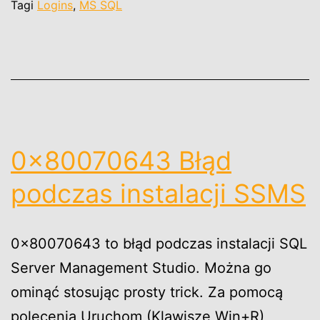
serwerami
Tagi
Logins
,
MS SQL
(razem
z
hasłami)
0x80070643 Błąd
podczas instalacji SSMS
0x80070643 to błąd podczas instalacji SQL
Server Management Studio. Można go
ominąć stosując prosty trick. Za pomocą
polecenia Uruchom (Klawisze Win+R)