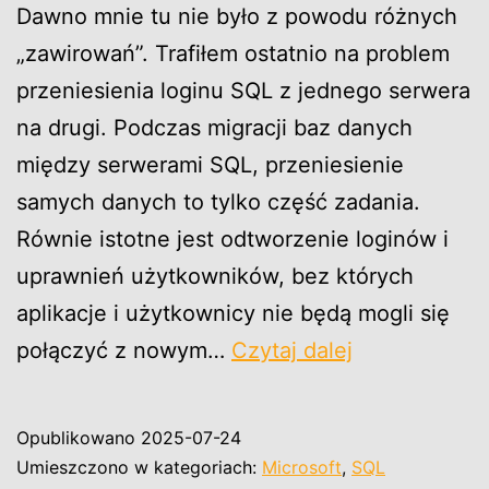
Dawno mnie tu nie było z powodu różnych
„zawirowań”. Trafiłem ostatnio na problem
przeniesienia loginu SQL z jednego serwera
na drugi. Podczas migracji baz danych
między serwerami SQL, przeniesienie
samych danych to tylko część zadania.
Równie istotne jest odtworzenie loginów i
uprawnień użytkowników, bez których
aplikacje i użytkownicy nie będą mogli się
Przeniesieni
połączyć z nowym…
Czytaj dalej
loginów
SQL
Opublikowano
2025-07-24
między
Umieszczono w kategoriach:
Microsoft
,
SQL