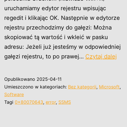
uruchamiamy edytor rejestru wpisując
regedit i klikając OK. Następnie w edytorze
rejestru przechodzimy do gałęzi: Można
skopiować tą wartość i wkleić w pasku
adresu: Jeżeli już jesteśmy w odpowiedniej
0x
gałęzi rejestru, to po prawej…
Czytaj dalej
Błą
pod
Opublikowano
2025-04-11
inst
Umieszczono w kategoriach:
Bez kategorii
,
Microsoft
,
SS
Software
Tagi
0x80070643
,
error
,
SSMS