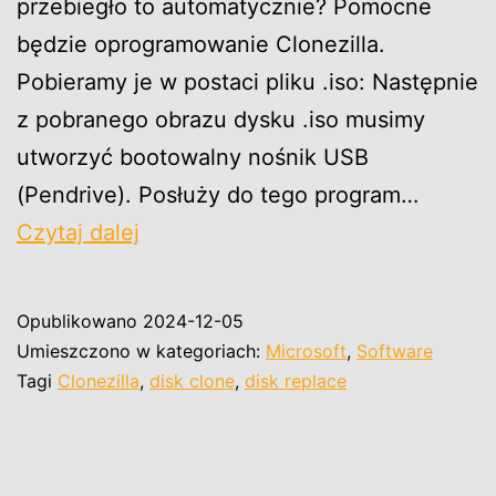
przebiegło to automatycznie? Pomocne
będzie oprogramowanie Clonezilla.
Pobieramy je w postaci pliku .iso: Następnie
z pobranego obrazu dysku .iso musimy
utworzyć bootowalny nośnik USB
(Pendrive). Posłuży do tego program…
Clonezilla
Czytaj dalej
–
kopiowanie
Opublikowano
2024-12-05
zawartości
Umieszczono w kategoriach:
Microsoft
,
Software
całego
Tagi
Clonezilla
,
disk clone
,
disk replace
dysku
twardego.