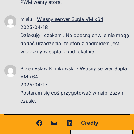
PWM wentylatora.
misiu
-
Własny serwer Supla VM x64
2025-04-18
Dziękuję i czekam . Na obecną chwilę nie mogę
dodać urządzenia ,telefon z androidem jest
widoczny w supla cloud lokalnie
Przemysław Klimkowski
-
Własny serwer Supla
VM x64
2025-04-17
Postaram się coś przygotować w najbliższym
czasie.
Facebook
Adres
LinkedIn
Credly