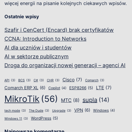
więcej energii na pisanie kolejnych ciekawych wpisów.
Ostatnie wpisy
Szafir i CenCert (Encard) brak certyfikatów
CCNA: Introduction to Networks
AI dla uczniów i studentów
AI w sektorze publicznym
Droga do organizacji nowej generacji – agenci AI
Cisco
(7)
API
(3)
BCS
(3)
C#
(3)
CHR
(3)
Comarch
(3)
LTE
(7)
Comarch ERP XL
(6)
ESP8266
(5)
Copilot
(4)
MikroTik
(56)
supla
(14)
MTC
(8)
VPN
(6)
Windows
(4)
tech mode
(3)
The Dude
(3)
Upgrade
(3)
WordPress
(5)
Windows 11
(3)
Najnowsze komentarze