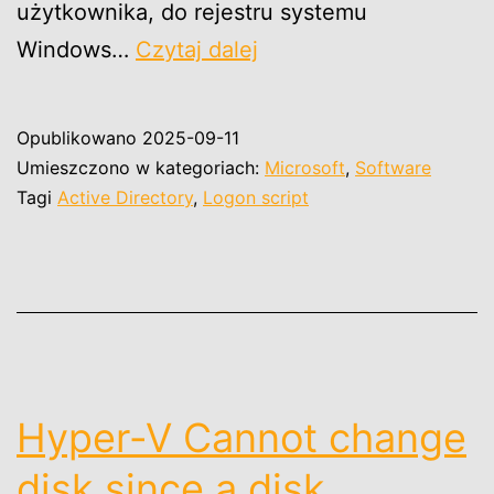
użytkownika, do rejestru systemu
Active
Windows…
Czytaj dalej
Directory
logon
Opublikowano
2025-09-11
scripts
Umieszczono w kategoriach:
Microsoft
,
Software
Tagi
Active Directory
,
Logon script
Hyper-V Cannot change
disk since a disk