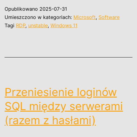
niestabilne
Opublikowano
2025-07-31
połączenie
Umieszczono w kategoriach:
Microsoft
,
Software
RDP
Tagi
RDP
,
unstable
,
Windows 11
Przeniesienie loginów
SQL między serwerami
(razem z hasłami)