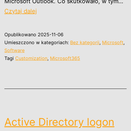
Microsoft Outlook. Co skutkowało, w tym…
Microsoft
Czytaj dalej
365
(Office
Opublikowano
2025-11-06
365)
Umieszczono w kategoriach:
Bez kategorii
,
Microsoft
,
customization
Software
Tagi
Customization
,
Microsoft365
of
installation.
Active Directory logon