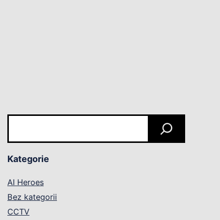
CCTV
Szukaj
Kategorie
AI Heroes
Bez kategorii
CCTV