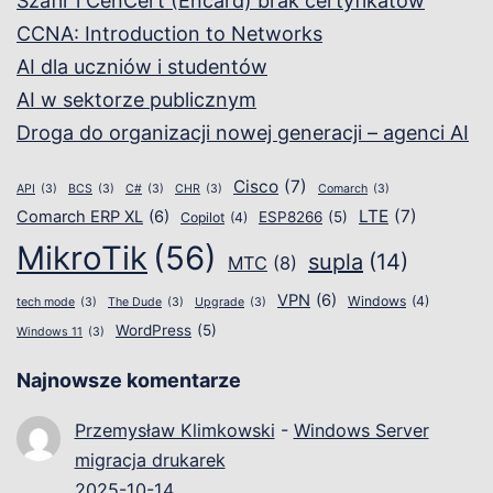
Szafir i CenCert (Encard) brak certyfikatów
CCNA: Introduction to Networks
AI dla uczniów i studentów
AI w sektorze publicznym
Droga do organizacji nowej generacji – agenci AI
Cisco
(7)
API
(3)
BCS
(3)
C#
(3)
CHR
(3)
Comarch
(3)
LTE
(7)
Comarch ERP XL
(6)
ESP8266
(5)
Copilot
(4)
MikroTik
(56)
supla
(14)
MTC
(8)
VPN
(6)
Windows
(4)
tech mode
(3)
The Dude
(3)
Upgrade
(3)
WordPress
(5)
Windows 11
(3)
Najnowsze komentarze
Przemysław Klimkowski
-
Windows Server
migracja drukarek
2025-10-14