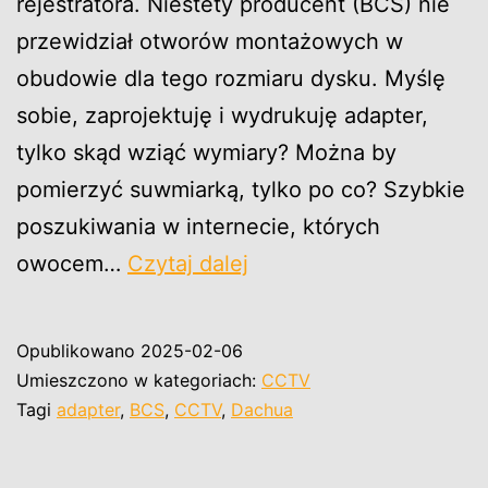
rejestratora. Niestety producent (BCS) nie
przewidział otworów montażowych w
obudowie dla tego rozmiaru dysku. Myślę
sobie, zaprojektuję i wydrukuję adapter,
tylko skąd wziąć wymiary? Można by
pomierzyć suwmiarką, tylko po co? Szybkie
poszukiwania w internecie, których
Adapter
owocem…
Czytaj dalej
dysku
2,5″
Opublikowano
2025-02-06
do
Umieszczono w kategoriach:
CCTV
3,5
Tagi
adapter
,
BCS
,
CCTV
,
Dachua
dla
rejestarorów