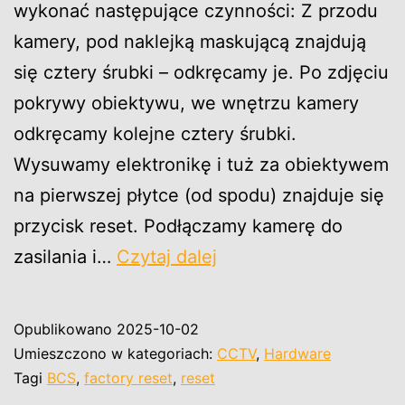
wykonać następujące czynności: Z przodu
kamery, pod naklejką maskującą znajdują
się cztery śrubki – odkręcamy je. Po zdjęciu
pokrywy obiektywu, we wnętrzu kamery
odkręcamy kolejne cztery śrubki.
Wysuwamy elektronikę i tuż za obiektywem
na pierwszej płytce (od spodu) znajduje się
przycisk reset. Podłączamy kamerę do
Przywrócenie
zasilania i…
Czytaj dalej
ustawień
fabrycznych
Opublikowano
2025-10-02
kamery
Umieszczono w kategoriach:
CCTV
,
Hardware
BCS-
Tagi
BCS
,
factory reset
,
reset