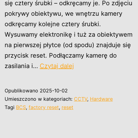
się cztery śrubki – odkręcamy je. Po zdjęciu
pokrywy obiektywu, we wnętrzu kamery
odkręcamy kolejne cztery śrubki.
Wysuwamy elektronikę i tuż za obiektywem
na pierwszej płytce (od spodu) znajduje się
przycisk reset. Podłączamy kamerę do
Przywrócenie
zasilania i…
Czytaj dalej
ustawień
fabrycznych
Opublikowano
2025-10-02
kamery
Umieszczono w kategoriach:
CCTV
,
Hardware
BCS-
Tagi
BCS
,
factory reset
,
reset
TIP4000AIR