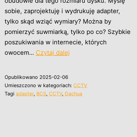
obudowie dla tego rozmiaru dysku. Myślę
sobie, zaprojektuję i wydrukuję adapter,
tylko skąd wziąć wymiary? Można by
pomierzyć suwmiarką, tylko po co? Szybkie
poszukiwania w internecie, których
Adapter
owocem…
Czytaj dalej
dysku
2,5″
Opublikowano
2025-02-06
do
Umieszczono w kategoriach:
CCTV
3,5
Tagi
adapter
,
BCS
,
CCTV
,
Dachua
dla
rejestarorów
CCTV