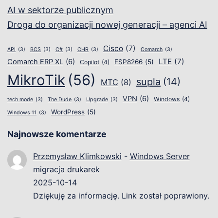
AI w sektorze publicznym
Droga do organizacji nowej generacji – agenci AI
Cisco
(7)
API
(3)
BCS
(3)
C#
(3)
CHR
(3)
Comarch
(3)
LTE
(7)
Comarch ERP XL
(6)
ESP8266
(5)
Copilot
(4)
MikroTik
(56)
supla
(14)
MTC
(8)
VPN
(6)
Windows
(4)
tech mode
(3)
The Dude
(3)
Upgrade
(3)
WordPress
(5)
Windows 11
(3)
Najnowsze komentarze
Przemysław Klimkowski
-
Windows Server
migracja drukarek
2025-10-14
Dziękuję za informację. Link został poprawiony.