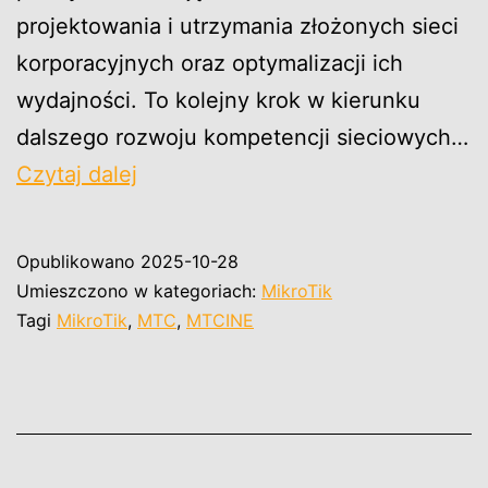
projektowania i utrzymania złożonych sieci
korporacyjnych oraz optymalizacji ich
wydajności. To kolejny krok w kierunku
dalszego rozwoju kompetencji sieciowych…
MikroTik
Czytaj dalej
Certified
Inter-
Opublikowano
2025-10-28
Networking
Umieszczono w kategoriach:
MikroTik
Engineer
Tagi
MikroTik
,
MTC
,
MTCINE
(MTCINE)