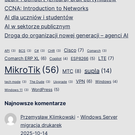
CCNA: Introduction to Networks
AI dla uczniów i studentów
AI w sektorze publicznym
Droga do organizacji nowej generacji – agenci AI
Cisco
(7)
API
(3)
BCS
(3)
C#
(3)
CHR
(3)
Comarch
(3)
LTE
(7)
Comarch ERP XL
(6)
ESP8266
(5)
Copilot
(4)
MikroTik
(56)
supla
(14)
MTC
(8)
VPN
(6)
Windows
(4)
tech mode
(3)
The Dude
(3)
Upgrade
(3)
WordPress
(5)
Windows 11
(3)
Najnowsze komentarze
Przemysław Klimkowski
-
Windows Server
migracja drukarek
2025-10-14