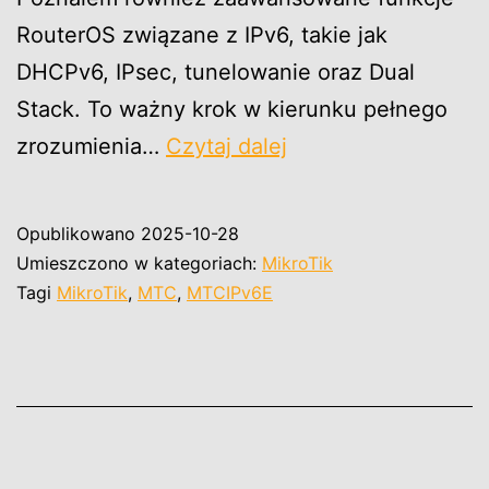
RouterOS związane z IPv6, takie jak
DHCPv6, IPsec, tunelowanie oraz Dual
Stack. To ważny krok w kierunku pełnego
MikroTik
zrozumienia…
Czytaj dalej
Certified
IPv6
Opublikowano
2025-10-28
Engineer
Umieszczono w kategoriach:
MikroTik
(MTCIPv6E)
Tagi
MikroTik
,
MTC
,
MTCIPv6E