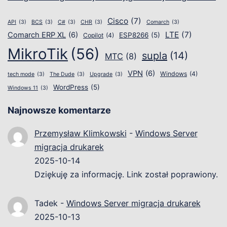
Cisco
(7)
API
(3)
BCS
(3)
C#
(3)
CHR
(3)
Comarch
(3)
LTE
(7)
Comarch ERP XL
(6)
ESP8266
(5)
Copilot
(4)
MikroTik
(56)
supla
(14)
MTC
(8)
VPN
(6)
Windows
(4)
tech mode
(3)
The Dude
(3)
Upgrade
(3)
WordPress
(5)
Windows 11
(3)
Najnowsze komentarze
Przemysław Klimkowski
-
Windows Server
migracja drukarek
2025-10-14
Dziękuję za informację. Link został poprawiony.
Tadek
-
Windows Server migracja drukarek
2025-10-13