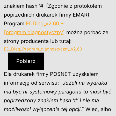
znakiem hash '#’ (Zgodnie z protokołem
poprzednich drukarek firmy EMAR).
Program
EDDiag_v2.60 –
[program diagnostyczny]
można porbać ze
strony producenta lub tutaj:
ED_Diag_Program_diagnostyczny_v2.60
Pobierz
Dla drukarek firmy POSNET uzyskałem
informację od serwisu: „
Jeżeli na wydruku
ma być nr systemowy paragonu to musi być
poprzedzony znakiem hash '#’ i nie ma
możliwości wyłączenia tej opcji
.” Więc, albo