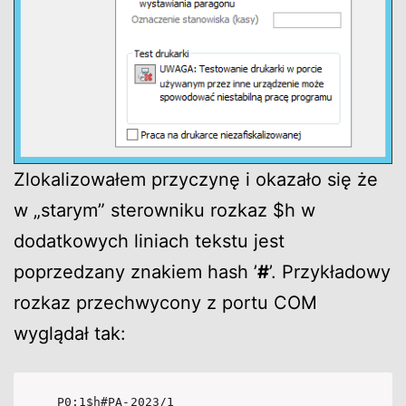
Zlokalizowałem przyczynę i okazało się że
w „starym” sterowniku rozkaz $h w
dodatkowych liniach tekstu jest
poprzedzany znakiem hash ’
#
’. Przykładowy
rozkaz przechwycony z portu COM
wyglądał tak:
P0;1$h#PA-2023/1