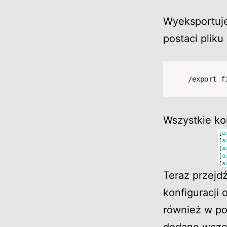
Wyeksportuje
postaci pliku
/export f
Wszystkie k
Teraz przejd
konfiguracji 
również w po