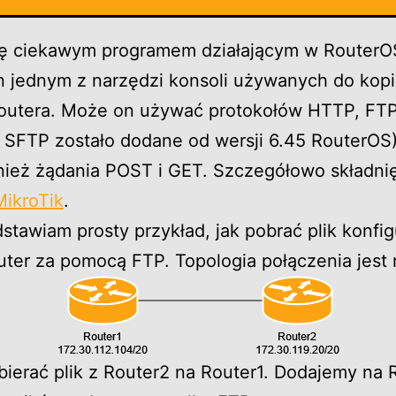
ię ciekawym programem działającym w RouterOS,
on jednym z narzędzi konsoli używanych do kop
routera. Może on używać protokołów HTTP, FT
a SFTP zostało dodane od wersji 6.45 RouterOS)
nież żądania POST i GET. Szczegółowo składni
MikroTik
.
stawiam prosty przykład, jak pobrać plik konfig
outer za pomocą FTP. Topologia połączenia jest 
ierać plik z Router2 na Router1. Dodajemy na 