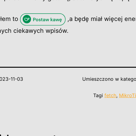
głem to
,a będę miał więcej ener
jnych ciekawych wpisów.
023-11-03
Umieszczono w katego
Tagi
fetch
,
MikroT