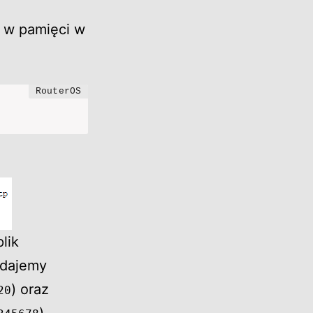
ą w pamięci w
lik
odajemy
) oraz
20