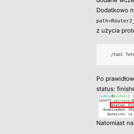
dodane wcześ
Dodatkowo na
path=Router2
z użycia pro
/tool fet
Po prawidło
status: finish
Natomiast na 