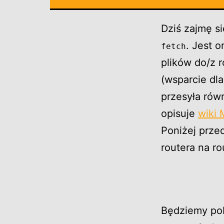
Dziś zajmę s
. Jest 
fetch
plików do/z 
(wsparcie dl
przesyła rów
opisuje
wiki 
Poniżej przed
routera na r
Będziemy pob