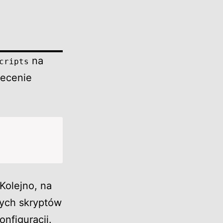
na
cripts
lecenie
 Kolejno, na
ych skryptów
nfiguracji.