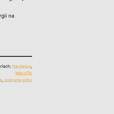
gii na
riach:
Hardware
,
MikroTik
ik
,
pobranie pliku