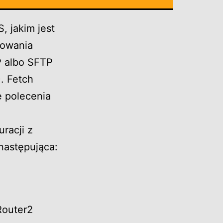
 jakim jest
iowania
P albo SFTP
. Fetch
ę polecenia
uracji z
następująca:
Router2