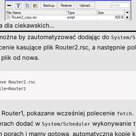
ta dla ciekawskich…
 można by zautomatyzować dodając do
System/S
enie kasujące plik Router2.rsc, a następnie po
 plik od nowa.
ove Router2.rsc

ile=Router2
 Router1, pokazane wcześniej polecenie
.
fetch
erach dodać w
wykonywanie t
System/Scheduler
h porach i mamy gotową, automatyczną kopię ko