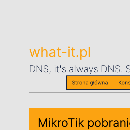
what-it.pl
DNS, it's always DNS.
Strona główna
Kons
MikroTik pobrani