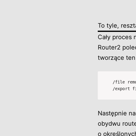
To tyle, resz
Cały proces
Router2 polec
tworzące ten
/file rem
/export f
Następnie na
obydwu rout
o określonyc