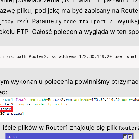
niej poświadczenia (
user=what-it password=12
zwę pliku, pod jaką ma być zapisany na Router
). Parametry
i
wynikaj
_copy.rsc
mode=ftp
port=21
tokołu FTP. Całość polecenia wygląda w ten sp
ch src-path=Router2.rsc address=172.30.119.20 user=what
wym wykonaniu polecenia powinniśmy otrzymać
ed:
liście plików w Router1 znajduje się plik
Router