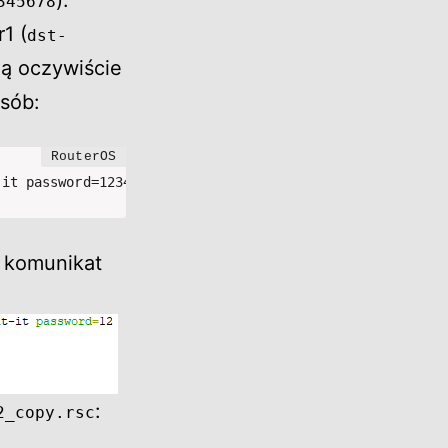
).
345678
1 (
dst-
ą oczywiście
osób:
-it password=12345678 dst-path=Router2_copy.rsc mode=ftp
 komunikat
:
2_copy.rsc