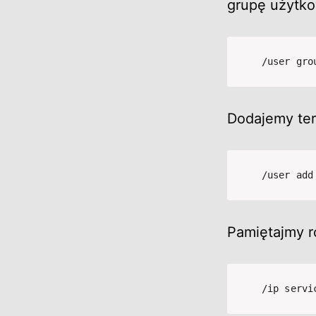
grupę użytko
/user gro
Dodajemy ter
/user add
Pamiętajmy r
/ip servi