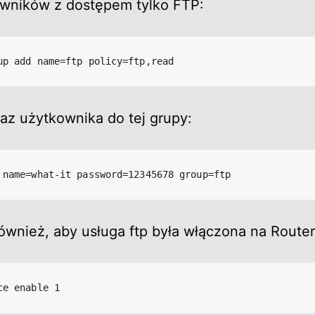
wników z dostępem tylko FTP:
up add name=ftp policy=ftp,read
az użytkownika do tej grupy:
 name=what-it password=12345678 group=ftp
ównież, aby usługa ftp była włączona na Router
ce enable 1