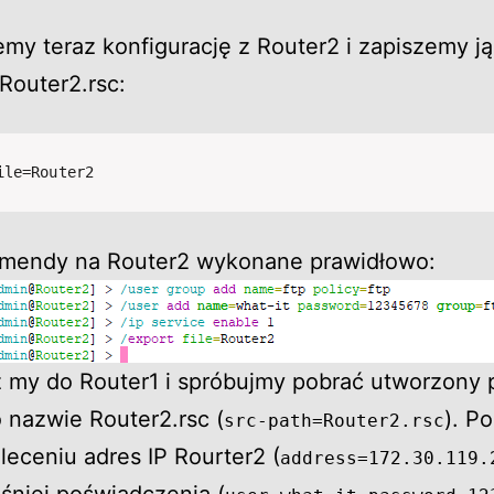
my teraz konfigurację z Router2 i zapiszemy j
 Router2.rsc:
ile=Router2
omendy na Router2 wykonane prawidłowo:
ź my do Router1 i spróbujmy pobrać utworzony p
o nazwie Router2.rsc (
). P
src-path=Router2.rsc
leceniu adres IP Rourter2 (
address=172.30.119.