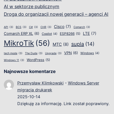
AI w sektorze publicznym
Droga do organizacji nowej generacji – agenci AI
Cisco
(7)
API
(3)
BCS
(3)
C#
(3)
CHR
(3)
Comarch
(3)
LTE
(7)
Comarch ERP XL
(6)
ESP8266
(5)
Copilot
(4)
MikroTik
(56)
supla
(14)
MTC
(8)
VPN
(6)
Windows
(4)
tech mode
(3)
The Dude
(3)
Upgrade
(3)
WordPress
(5)
Windows 11
(3)
Najnowsze komentarze
Przemysław Klimkowski
-
Windows Server
migracja drukarek
2025-10-14
Dziękuję za informację. Link został poprawiony.