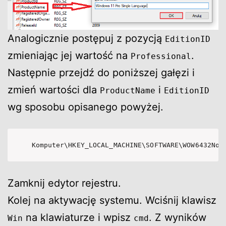
Analogicznie postępuj z pozycją
EditionID
zmieniając jej wartość na
.
Professional
Następnie przejdź do poniższej gałęzi i
zmień wartości dla
i
ProductName
EditionID
wg sposobu opisanego powyżej.
Komputer\HKEY_LOCAL_MACHINE\SOFTWARE\WOW6432Nod
Zamknij edytor rejestru.
Kolej na aktywację systemu. Wciśnij klawisz
na klawiaturze i wpisz
. Z wyników
Win
cmd