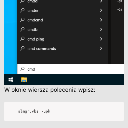
W oknie wiersza polecenia wpisz:
slmgr.vbs -upk