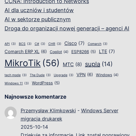
CCNA: Introduction to Networks
AI dla uczniów i studentów
AI w sektorze publicznym
Droga do organizacji nowej generacji – agenci AI
Cisco
(7)
API
(3)
BCS
(3)
C#
(3)
CHR
(3)
Comarch
(3)
LTE
(7)
Comarch ERP XL
(6)
ESP8266
(5)
Copilot
(4)
MikroTik
(56)
supla
(14)
MTC
(8)
VPN
(6)
Windows
(4)
tech mode
(3)
The Dude
(3)
Upgrade
(3)
WordPress
(5)
Windows 11
(3)
Najnowsze komentarze
Przemysław Klimkowski
-
Windows Server
migracja drukarek
2025-10-14
Dziękuję za informację. Link został poprawiony.