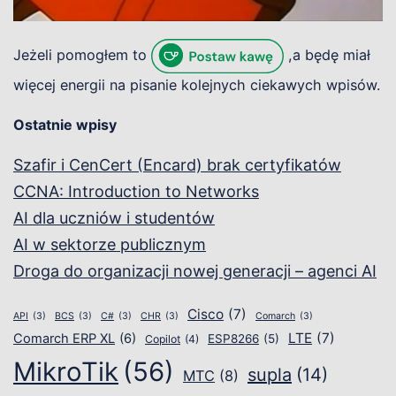
Jeżeli pomogłem to
,a będę miał
więcej energii na pisanie kolejnych ciekawych wpisów.
Ostatnie wpisy
Szafir i CenCert (Encard) brak certyfikatów
CCNA: Introduction to Networks
AI dla uczniów i studentów
AI w sektorze publicznym
Droga do organizacji nowej generacji – agenci AI
Cisco
(7)
API
(3)
BCS
(3)
C#
(3)
CHR
(3)
Comarch
(3)
LTE
(7)
Comarch ERP XL
(6)
ESP8266
(5)
Copilot
(4)
MikroTik
(56)
supla
(14)
MTC
(8)