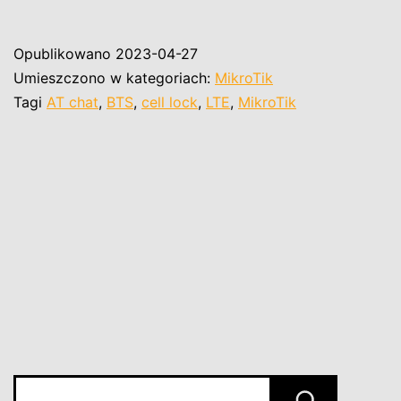
stałe
przypisanie
Opublikowano
2023-04-27
do
Umieszczono w kategoriach:
MikroTik
BTS
Tagi
AT chat
,
BTS
,
cell lock
,
LTE
,
MikroTik
(Lock
LTE
modem
to
CELL)
Szukaj