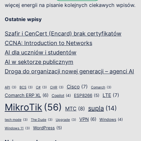
więcej energii na pisanie kolejnych ciekawych wpisów.
Ostatnie wpisy
Szafir i CenCert (Encard) brak certyfikatów
CCNA: Introduction to Networks
AI dla uczniów i studentów
AI w sektorze publicznym
Droga do organizacji nowej generacji – agenci AI
Cisco
(7)
API
(3)
BCS
(3)
C#
(3)
CHR
(3)
Comarch
(3)
LTE
(7)
Comarch ERP XL
(6)
ESP8266
(5)
Copilot
(4)
MikroTik
(56)
supla
(14)
MTC
(8)
VPN
(6)
Windows
(4)
tech mode
(3)
The Dude
(3)
Upgrade
(3)
WordPress
(5)
Windows 11
(3)