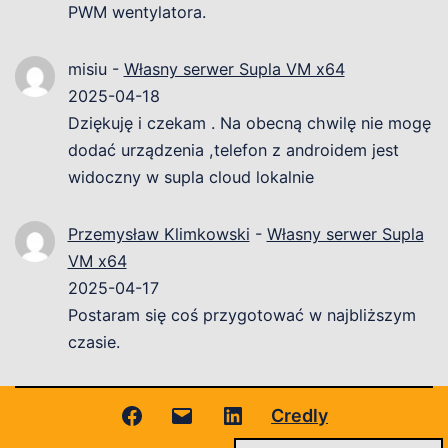
PWM wentylatora.
misiu
-
Własny serwer Supla VM x64
2025-04-18
Dziękuję i czekam . Na obecną chwilę nie mogę
dodać urządzenia ,telefon z androidem jest
widoczny w supla cloud lokalnie
Przemysław Klimkowski
-
Własny serwer Supla
VM x64
2025-04-17
Postaram się coś przygotować w najbliższym
czasie.
Facebook
Adres
LinkedIn
Credly