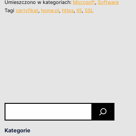
z
Umieszczono w kategoriach:
Microsoft
,
Software
home.pl
Tagi
certyfikat
,
home.pl
,
https
,
IIS
,
SSL
na
Windows
IIS
Szukaj
Kategorie