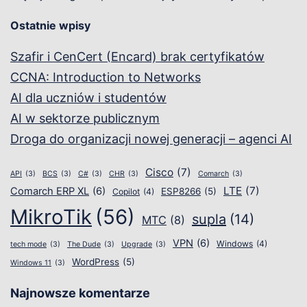
Ostatnie wpisy
Szafir i CenCert (Encard) brak certyfikatów
CCNA: Introduction to Networks
AI dla uczniów i studentów
AI w sektorze publicznym
Droga do organizacji nowej generacji – agenci AI
Cisco
(7)
API
(3)
BCS
(3)
C#
(3)
CHR
(3)
Comarch
(3)
LTE
(7)
Comarch ERP XL
(6)
ESP8266
(5)
Copilot
(4)
MikroTik
(56)
supla
(14)
MTC
(8)
VPN
(6)
Windows
(4)
tech mode
(3)
The Dude
(3)
Upgrade
(3)
WordPress
(5)
Windows 11
(3)
Najnowsze komentarze