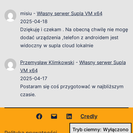
misiu
-
Własny serwer Supla VM x64
2025-04-18
Dziękuję i czekam . Na obecną chwilę nie mogę
dodać urządzenia ,telefon z androidem jest
widoczny w supla cloud lokalnie
Przemysław Klimkowski
-
Własny serwer Supla
VM x64
2025-04-17
Postaram się coś przygotować w najbliższym
czasie.
Facebook
Adres
LinkedIn
Credly
Tryb ciemny:
e-
Polityka prywatności