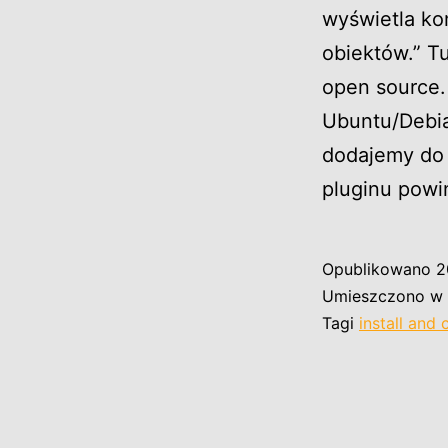
wyświetla ko
obiektów.” T
open source. 
Ubuntu/Debia
dodajemy do 
pluginu pow
Opublikowano
2
Umieszczono w 
Tagi
install and