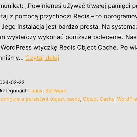
munikat: „Powinieneś używać trwałej pamięci p
utaj z pomocą przychodzi Redis – to oprogramo
Jego instalacja jest bardzo prosta. Na systema
n wystarczy wykonać poniższe polecenie. Nas
WordPress wtyczkę Redis Object Cache. Po wł
WordPress
inniśmy…
Czytaj dalej
–
powinieneś
024-02-22
używać
kategoriach:
Linux
,
Software
trwałej
 configure a persistent object cache
,
Object Cache
,
WordPre
pamięci
podręcznej
obiektów.