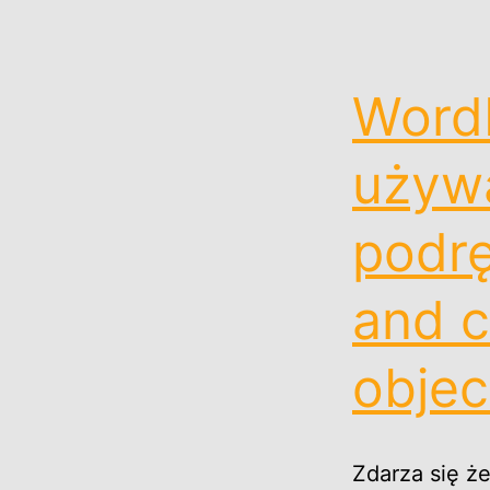
WordP
używa
podrę
and c
objec
Zdarza się że