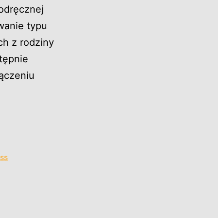
odręcznej
wanie typu
ch z rodziny
tępnie
ączeniu
ss