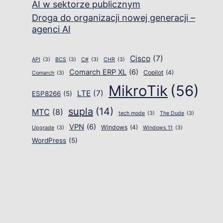
AI w sektorze publicznym
Droga do organizacji nowej generacji –
agenci AI
Cisco
(7)
API
(3)
BCS
(3)
C#
(3)
CHR
(3)
Comarch ERP XL
(6)
Copilot
(4)
Comarch
(3)
MikroTik
(56)
LTE
(7)
ESP8266
(5)
supla
(14)
MTC
(8)
tech mode
(3)
The Dude
(3)
VPN
(6)
Windows
(4)
Upgrade
(3)
Windows 11
(3)
WordPress
(5)