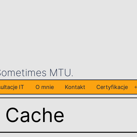
 Sometimes MTU.
ultacje IT
O mnie
Kontakt
Certyfikacje
t Cache