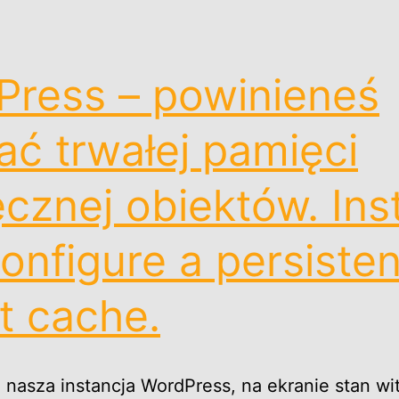
ress – powinieneś
ć trwałej pamięci
cznej obiektów. Inst
onfigure a persisten
t cache.
 nasza instancja WordPress, na ekranie stan wi