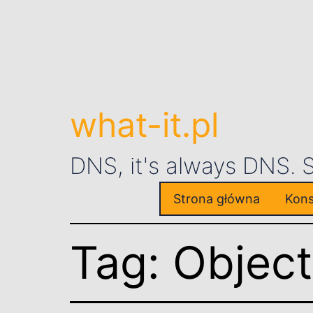
what-it.pl
DNS, it's always DNS.
Strona główna
Kons
Tag:
Objec