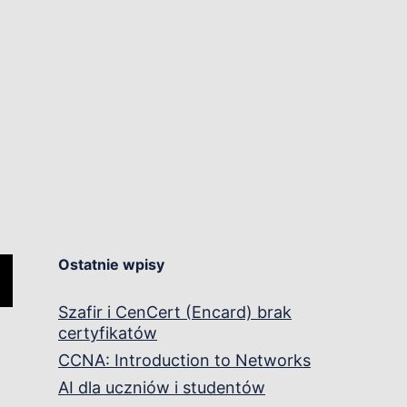
Install
and
configure
a
persistent
object
cache.
Ostatnie wpisy
Szafir i CenCert (Encard) brak
certyfikatów
CCNA: Introduction to Networks
AI dla uczniów i studentów