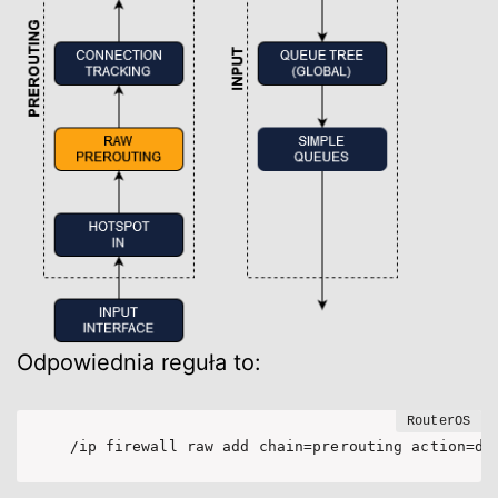
Odpowiednia reguła to:
/ip firewall raw add chain=prerouting action=dr