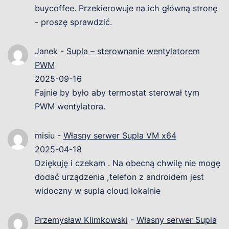
buycoffee. Przekierowuje na ich główną stronę
- proszę sprawdzić.
Janek
-
Supla – sterownanie wentylatorem
PWM
2025-09-16
Fajnie by było aby termostat sterował tym
PWM wentylatora.
misiu
-
Własny serwer Supla VM x64
2025-04-18
Dziękuję i czekam . Na obecną chwilę nie mogę
dodać urządzenia ,telefon z androidem jest
widoczny w supla cloud lokalnie
Przemysław Klimkowski
-
Własny serwer Supla