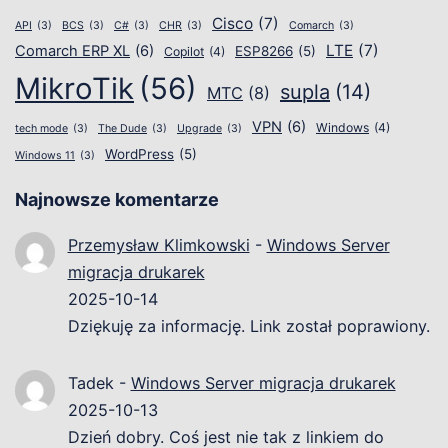
Cisco
(7)
API
(3)
BCS
(3)
C#
(3)
CHR
(3)
Comarch
(3)
LTE
(7)
Comarch ERP XL
(6)
ESP8266
(5)
Copilot
(4)
MikroTik
(56)
supla
(14)
MTC
(8)
VPN
(6)
Windows
(4)
tech mode
(3)
The Dude
(3)
Upgrade
(3)
WordPress
(5)
Windows 11
(3)
Najnowsze komentarze
Przemysław Klimkowski
-
Windows Server
migracja drukarek
2025-10-14
Dziękuję za informację. Link został poprawiony.
Tadek
-
Windows Server migracja drukarek
2025-10-13
Dzień dobry. Coś jest nie tak z linkiem do