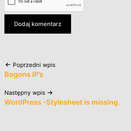
Nawigacja
Poprzedni wpis
Bogons IP’s
wpisu
Następny wpis
WordPress -Stylesheet is missing.