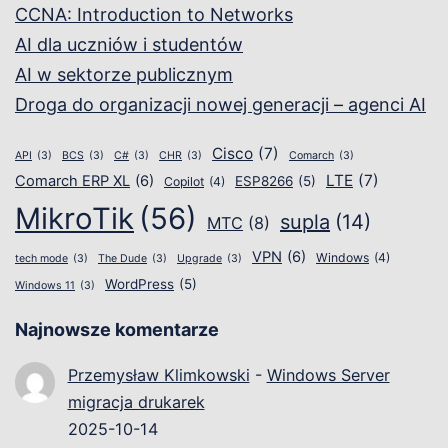
CCNA: Introduction to Networks
AI dla uczniów i studentów
AI w sektorze publicznym
Droga do organizacji nowej generacji – agenci AI
Cisco
(7)
API
(3)
BCS
(3)
C#
(3)
CHR
(3)
Comarch
(3)
LTE
(7)
Comarch ERP XL
(6)
ESP8266
(5)
Copilot
(4)
MikroTik
(56)
supla
(14)
MTC
(8)
VPN
(6)
Windows
(4)
tech mode
(3)
The Dude
(3)
Upgrade
(3)
WordPress
(5)
Windows 11
(3)
Najnowsze komentarze
Przemysław Klimkowski
-
Windows Server
migracja drukarek
2025-10-14