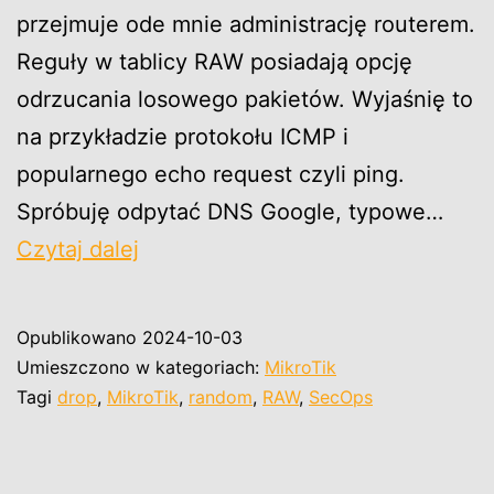
przejmuje ode mnie administrację routerem.
Reguły w tablicy RAW posiadają opcję
odrzucania losowego pakietów. Wyjaśnię to
na przykładzie protokołu ICMP i
popularnego echo request czyli ping.
Spróbuję odpytać DNS Google, typowe…
MikroTik
Czytaj dalej
symulacja
losowej
Opublikowano
2024-10-03
utraty
Umieszczono w kategoriach:
MikroTik
łączności.
Tagi
drop
,
MikroTik
,
random
,
RAW
,
SecOps