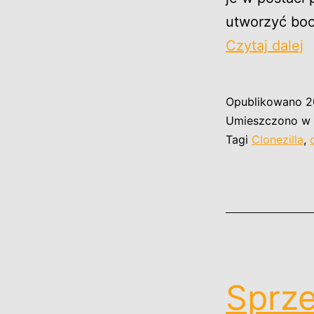
utworzyć boo
C
Czytaj dalej
–
k
Opublikowano
2
z
Umieszczono w 
c
Tagi
Clonezilla
,
d
t
Sprz