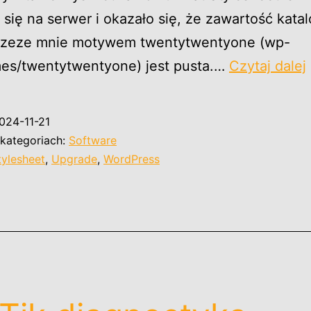
się na serwer i okazało się, że zawartość kata
zeze mnie motywem twentytwentyone (wp-
es/twentytwentyone) jest pusta.…
Czytaj dalej
024-11-21
i
kategoriach:
Software
tylesheet
,
Upgrade
,
WordPress