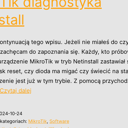
Tik diagnostyka
stall
kontynuacją tego wpisu. Jeżeli nie miałeś do cz
to zachęcam do zapoznania się. Każdy, kto próbo
ządzenie MikroTik w tryb Netinstall zastawiał 
sk reset, czy dioda ma migać czy świecić na sta
enie jest już w tym trybie. Z pomocą przychod
MikroTik
Czytaj dalej
diagnostyka
Netinstall
024-10-24
kategoriach:
MikroTik
,
Software