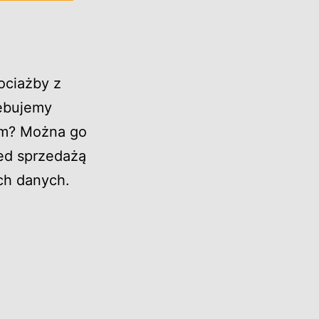
ociażby z
zebujemy
em? Można go
ed sprzedażą
ch danych.