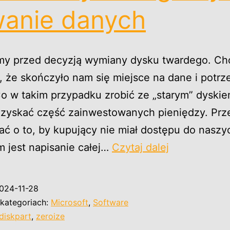
wanie danych
my przed decyzją wymiany dysku twardego. Ch
 że skończyło nam się miejsce na dane i potr
o w takim przypadku zrobić ze „starym” dyski
dzyskać część zainwestowanych pieniędzy. Prz
ć o to, by kupujący nie miał dostępu do naszy
Sprzedaż
 jest napisanie całej…
Czytaj dalej
używanego
dysku
024-11-28
–
kategoriach:
Microsoft
,
Software
zerowanie
diskpart
,
zeroize