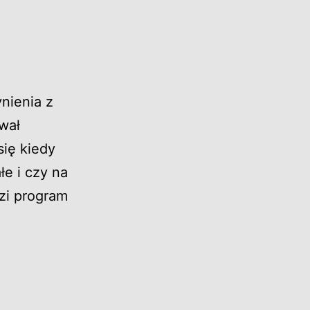
ynienia z
wał
się kiedy
łe i czy na
zi program