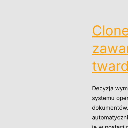
Clone
zawar
twar
Decyzja wymi
systemu oper
dokumentów. 
automatyczni
je w postaci 