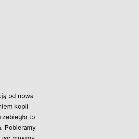
cją od nowa
iem kopii
rzebiegło to
a. Pobieramy
 .iso musimy