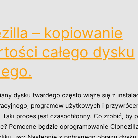
zilla – kopiowanie
tości całego dysku
dego.
any dysku twardego często wiąże się z instala
acyjnego, programów użytkowych i przywrócen
Taki proces jest czasochłonny. Co zrobić, by p
e? Pomocne będzie oprogramowanie Clonezill
pliku .iso: Następnie z pobranego obrazu dysku