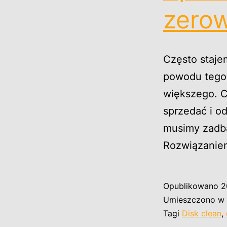
zero
Często staje
powodu tego,
większego. C
sprzedać i o
musimy zadba
Rozwiązaniem
Opublikowano
2
Umieszczono w 
Tagi
Disk clean
,