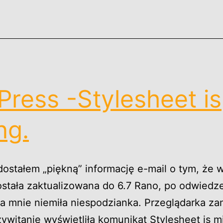
danych
ress -Stylesheet is
ng.
dostałem „piękną” informację e-mail o tym, że w
stała zaktualizowana do 6.7 Rano, po odwiedze
ła mnie niemiła niespodzianka. Przeglądarka za
zywitanie wyświetliła komunikat Stylesheet is m