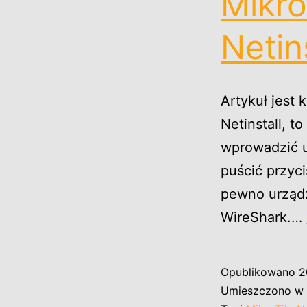
Mikro
Netin
Artykuł jest 
Netinstall, 
wprowadzić ur
puścić przyci
pewno urządz
WireShark.…
Opublikowano
2
Umieszczono w 