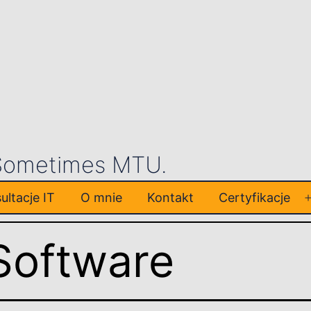
 Sometimes MTU.
ultacje IT
O mnie
Kontakt
Certyfikacje
Software