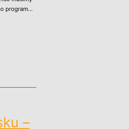
ego program…
ku –