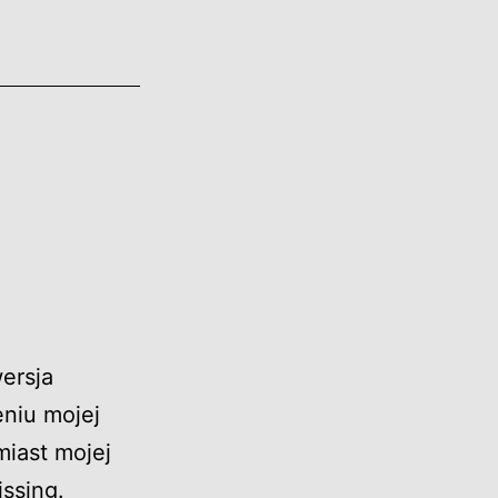
ersja
niu mojej
miast mojej
issing.