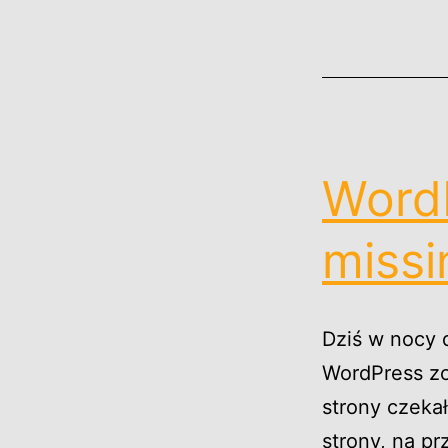
WordP
missi
Dziś w nocy 
WordPress zo
strony czeka
strony, na pr